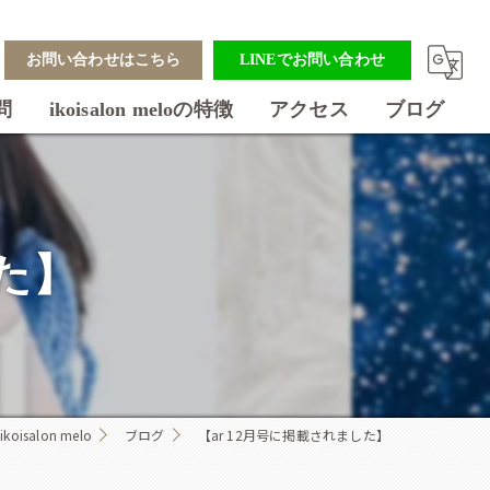
お問い合わせはこちら
LINEでお問い合わせ
問
ikoisalon meloの特徴
アクセス
ブログ
美容室
フェイシャル
した】
ダイエット
アクセスバーズ
着付け
salon melo
ブログ
【ar 12月号に掲載されました】