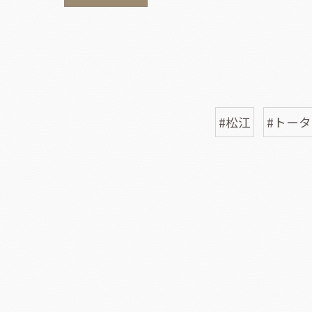
#松江
#トー