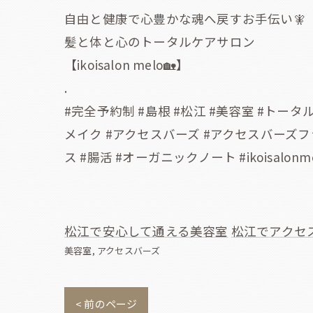
自由と健康で心豊かな魂へ戻すお手伝い🧚
髪と体と心のトータルケアサロン
【ikoisalon melo🏡】
.
#完全予約制 #島根 #松江 #美容室 #トー
メイク #アクセスバーズ #アクセスバーズフ
ス #腸活 #オーガニックノート #ikoisalonmel
松江で安心して通える美容室
松江でアクセ
美容室
アクセスバーズ
< 前のページ