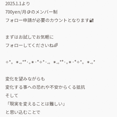
2025.1.1より
700yen/月🪙のメンバー制
フォロー申請が必要のカウントとなります🔐
まずはお試しでお気軽に
フォローしてくださいね🌈
✧⁠*⁠。✴.⁠｡⁠*⁠°·｡✴·°✧⁠*⁠·.。✴.⁠｡⁠*⁠°·｡✴·°✧⁠*⁠。✴.⁠｡⁠*⁠
変化を望みながらも
変化する事への恐れや不安からくる抵抗
そして
「現実を変えることは難しい」
と思い込むことで