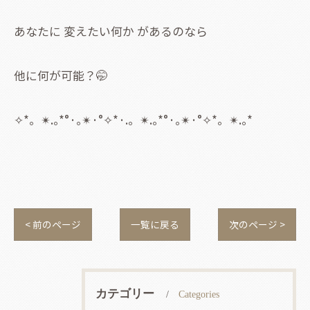
あなたに 変えたい何か があるのなら
他に何が可能？🤭
✧⁠*⁠。✴.⁠｡⁠*⁠°·｡✴·°✧⁠*⁠·.。✴.⁠｡⁠*⁠°·｡✴·°✧⁠*⁠。✴.⁠｡⁠*⁠
< 前のページ
一覧に戻る
次のページ >
カテゴリー
Categories