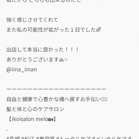
強く感じさせてくれて
また私の可能性が拡がった１日でした🌈
出店して本当に良かった！！！
ありがとうございます🙏✨
@iina_iinan
ーーーーーーーーーーーーーーーーーーー
自由と健康で心豊かな魂へ戻すお手伝い🧚‍♀️
髪と体と心のケアサロン
【ikoisalon melo🏡】
.
#島根 #松江 #美容室 #トータルケア #メンタルケア #