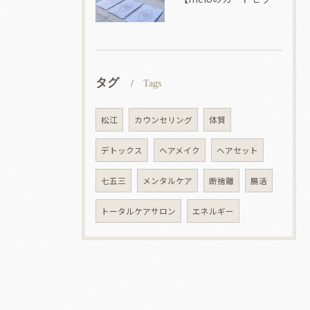
タグ
Tags
松江
カウンセリング
体質
デトックス
ヘアメイク
ヘアセット
七五三
メンタルケア
断捨離
腸活
トータルケアサロン
エネルギー