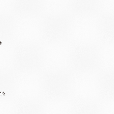

便を
✨