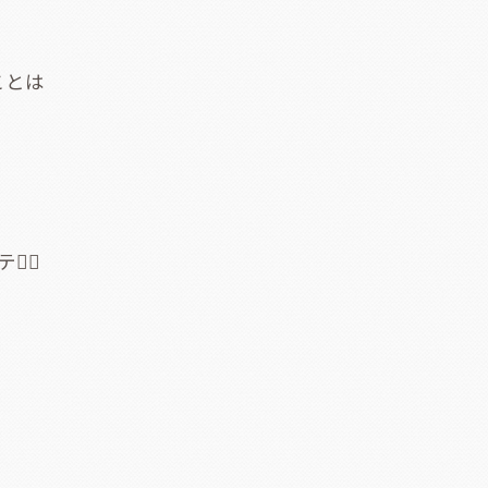
ことは
‍♀️