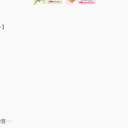
ト】
物質…