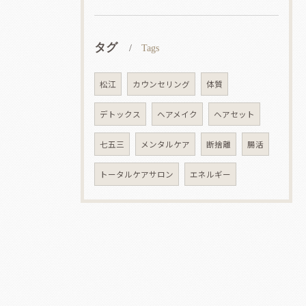
タグ
Tags
松江
カウンセリング
体質
デトックス
ヘアメイク
ヘアセット
七五三
メンタルケア
断捨離
腸活
トータルケアサロン
エネルギー