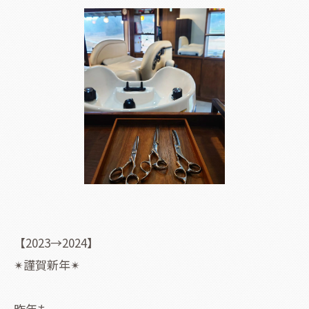
【2023→2024】
✴謹賀新年✴
昨年も