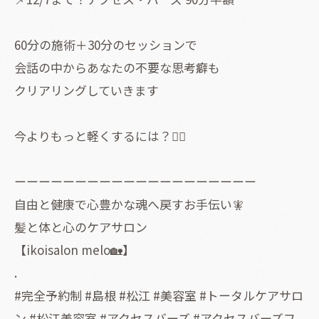
60分の施術＋30分のセッションで
会話の中からあなたの不要な思考癖も
クリアリングしていきます
今よりもっと軽くするには？🧚‍♀️
ーーーーーーーーーーーーーーーーーーーー
自由と健康で心豊かな魂へ戻すお手伝い🧚
髪と体と心のケアサロン
【ikoisalon melo🏡】
.
#完全予約制 #島根 #松江 #美容室 #トータルケアサロ
ン #松江美容室 #アクセスバーズ #アクセスバーズフ