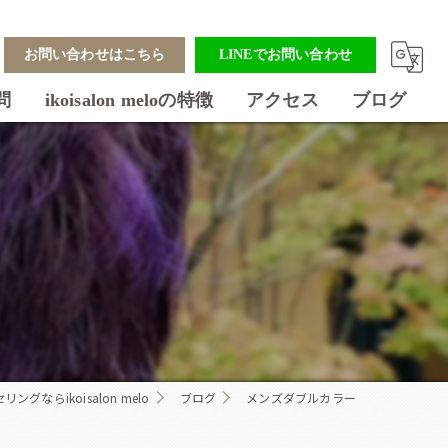
お問い合わせはこちら
LINEでお問い合わせ
問
ikoisalon meloの特徴
アクセス
ブログ
美容室
フェイシャル
ダイエット
アクセスバーズ
着付け
グならikoisalon melo
ブログ
メンズダブルカラー