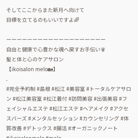
そしてここからまた新月へ向けて
目標を立てるのもいいですよ🌈
ーーーーーーーーーーーーーーーーーーー
自由と健康で心豊かな魂へ戻すお手伝い🧚
髪と体と心のケアサロン
【ikoisalon melo🏡】
.
#完全予約制 #島根 #松江 #美容室 #トータルケアサロ
ン #松江美容室 #松江着付 #訪問美容 #出張美容 #フ
ェイシャルエステ #松江エステ #ヘアメイク #アクセ
スバーズ #メンタルセッション #カウンセリング #体
質改善 #デトックス #腸活 #オーガニックノート
#ikoisalonmelo #melo