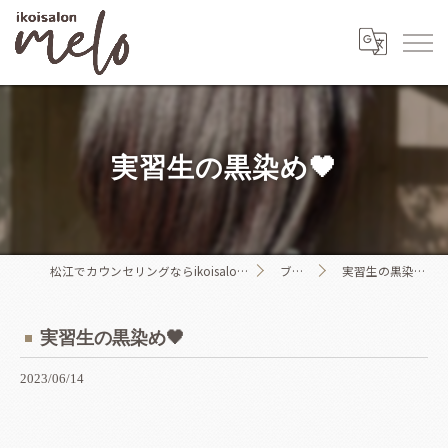
実習生の黒染め🖤
松江でカウンセリングならikoisalon melo
ブログ
実習生の黒染め🖤
実習生の黒染め🖤
2023/06/14