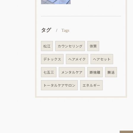
タグ
Tags
松江
カウンセリング
体質
デトックス
ヘアメイク
ヘアセット
七五三
メンタルケア
断捨離
腸活
トータルケアサロン
エネルギー