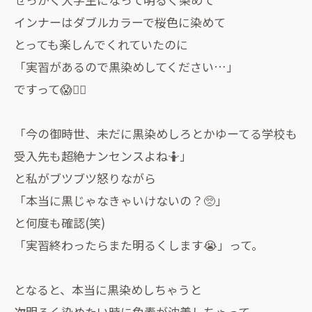
インナーはダブルカラーで桜色に染めて
とっても楽しんでくれていたのに
「実習があるので黒染めしてください…」
ですって😱😵‍💫
「今の御時世、未だに黒染めしろとかゆーてる学校も
受入先も超絶ナンセンスよね🤷」
と私がブツブツ怒りながら
「本当に黒じゃなきゃいけないの？🥺」
と何度も確認(笑)
「実習終わったらまた明るくします😭」って。
となると、本当に黒染めしちゃうと
次明るく染めたい時に色素が沈着しちゃって