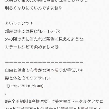
明るくなりにくいんですよね💦
ということで！
部屋の中では黒(グレー)っぽく
外の陽の光に当たれば茶色く見えるような
カラーレシピで染めました😊
ーーーーーーーーーーーーーーーーーーー
自由と健康で心豊かな魂へ戻すお手伝い🧚
髪と体と心のケアサロン
【ikoisalon melo🏡】
.
#完全予約制 #島根 #松江 #美容室 #トータルケアサロ
ン #松江美容室 #松江着付 #訪問美容 #出張美容 #フ